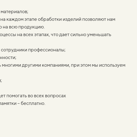
 материалов;
 на каждом этапе обработки изделий позволяют нам
ю на всю продукцию.
цессы на всех этапах, что дает сильно уменьшать
е сотрудники профессионалы;
нности;
нь многими другими компаниями, при этом мы используем
;
ет помогать во всех вопросах
амятки – бесплатно.